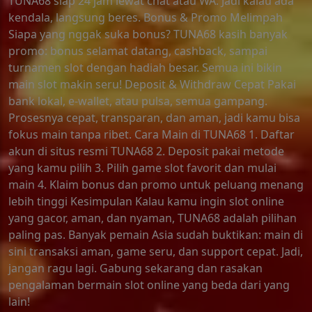
main slot makin seru! Deposit & Withdraw Cepat Pakai
bank lokal, e-wallet, atau pulsa, semua gampang.
Prosesnya cepat, transparan, dan aman, jadi kamu bisa
fokus main tanpa ribet. Cara Main di TUNA68 1. Daftar
akun di situs resmi TUNA68 2. Deposit pakai metode
yang kamu pilih 3. Pilih game slot favorit dan mulai
main 4. Klaim bonus dan promo untuk peluang menang
lebih tinggi Kesimpulan Kalau kamu ingin slot online
yang gacor, aman, dan nyaman, TUNA68 adalah pilihan
paling pas. Banyak pemain Asia sudah buktikan: main di
sini transaksi aman, game seru, dan support cepat. Jadi,
jangan ragu lagi. Gabung sekarang dan rasakan
pengalaman bermain slot online yang beda dari yang
lain!
Powered By