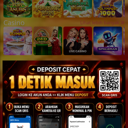
Provider Kami