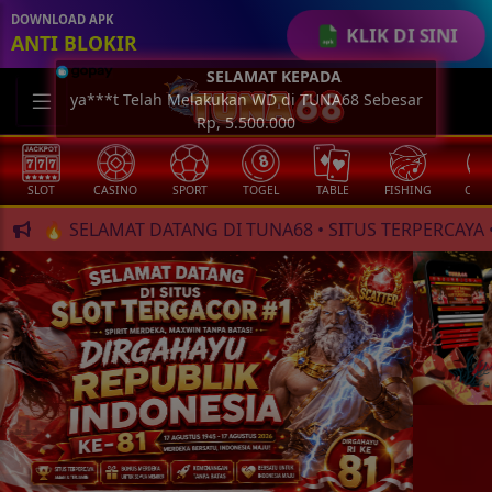
DOWNLOAD APK
KLIK DI SINI
ANTI BLOKIR
SELAMAT KEPADA
ya***t Telah Melakukan WD di TUNA68 Sebesar
Rp, 5.500.000
CASINO
SPORT
TOGEL
TABLE
FISHING
COCK F.
ARC
AT DATANG DI TUNA68 • SITUS TERPERCAYA • AMAN • FAIR
Username