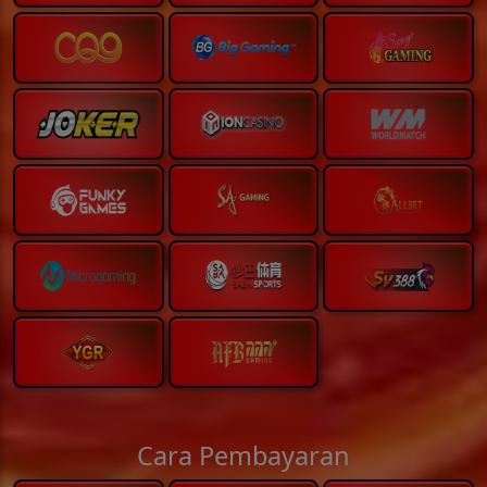
Cara Pembayaran