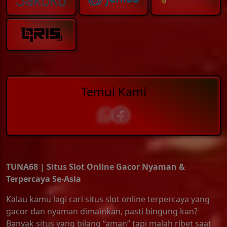
Temui Kami
TUNA68 | Situs Slot Online Gacor Nyaman &
Terpercaya Se-Asia
Kalau kamu lagi cari situs slot online terpercaya yang
gacor dan nyaman dimainkan, pasti bingung kan?
Banyak situs yang bilang “aman” tapi malah ribet saat
deposit atau penarikan. Nah, TUNA68 hadir untuk
menjawab semua keraguan itu. Ini dia yang bikin
TUNA68 jadi pilihan pemain di seluruh Asia: Kenapa
TUNA68 Banyak Direkomendasikan Pemain? Slot Gacor,