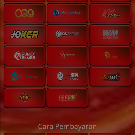
Cara Pembayaran