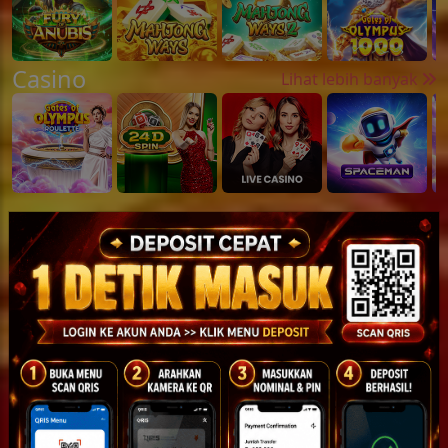
Provider Kami