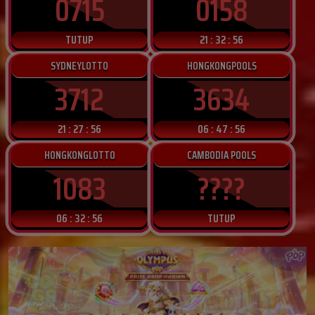
3712
3634
21 : 27 : 55
06 : 47 : 55
HONGKONGLOTTO
CAMBODIA POOLS
1083
????
06 : 32 : 55
TUTUP