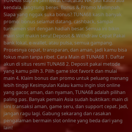
main slot makin seru! Deposit & Withdraw Cepat Pakai
bank lokal, e-wallet, atau pulsa, semua gampang.
Prosesnya cepat, transparan, dan aman, jadi kamu bisa
fokus main tanpa ribet. Cara Main di TUNA68 1. Daftar
akun di situs resmi TUNA68 2. Deposit pakai metode
yang kamu pilih 3. Pilih game slot favorit dan mulai
main 4. Klaim bonus dan promo untuk peluang menang
lebih tinggi Kesimpulan Kalau kamu ingin slot online
yang gacor, aman, dan nyaman, TUNA68 adalah pilihan
paling pas. Banyak pemain Asia sudah buktikan: main di
sini transaksi aman, game seru, dan support cepat. Jadi,
jangan ragu lagi. Gabung sekarang dan rasakan
pengalaman bermain slot online yang beda dari yang
lain!
Powered By