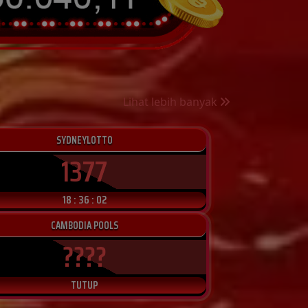
CAMBODIA POOLS
????
TUTUP