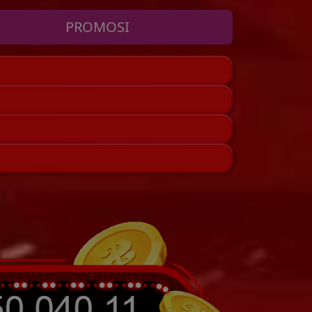
Lihat lebih banyak
SYDNEYLOTTO
1377
18 : 35 : 58