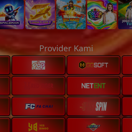
Cara Pembayaran