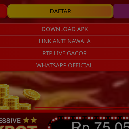
SYDNEYPOOLS
2413
18 : 40 : 58