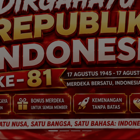
DAFTAR
DOWNLOAD APK
LINK ANTI NAWALA
RTP LIVE GACOR
WHATSAPP OFFICIAL