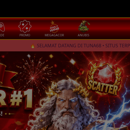
ADE
PROMO
MEGAGACOR
ANUBIS
8 • SITUS TERPERCAYA • AMAN • FAIR PLAY • NIKMATI P