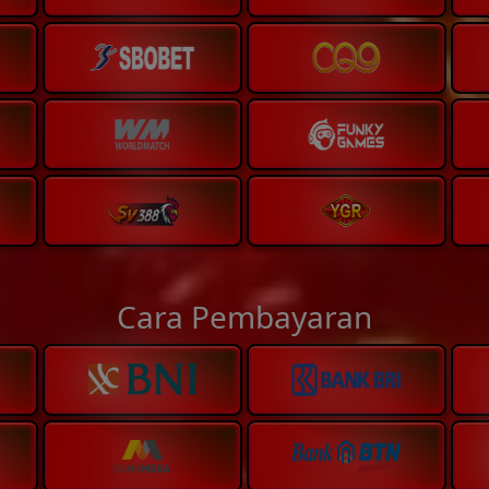
Temui Kami