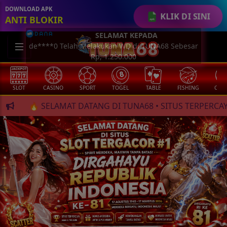
DOWNLOAD APK
KLIK DI SINI
ANTI BLOKIR
SELAMAT KEPADA
de****0 Telah Melakukan WD di TUNA68 Sebesar
Rp, 1.250.000
SLOT
CASINO
SPORT
TOGEL
TABLE
FISHING
COCK
AT DATANG DI TUNA68 • SITUS TERPERCAYA • AMAN • FAI
Username