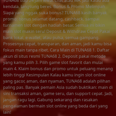
main slot makin seru! Deposit & Withdraw Cepat Pakai
bank lokal, e-wallet, atau pulsa, semua gampang.
Prosesnya cepat, transparan, dan aman, jadi kamu bisa
fokus main tanpa ribet. Cara Main di TUNA68 1. Daftar
akun di situs resmi TUNA68 2. Deposit pakai metode
yang kamu pilih 3. Pilih game slot favorit dan mulai
main 4. Klaim bonus dan promo untuk peluang menang
lebih tinggi Kesimpulan Kalau kamu ingin slot online
yang gacor, aman, dan nyaman, TUNA68 adalah pilihan
paling pas. Banyak pemain Asia sudah buktikan: main di
sini transaksi aman, game seru, dan support cepat. Jadi,
jangan ragu lagi. Gabung sekarang dan rasakan
pengalaman bermain slot online yang beda dari yang
lain!
Powered By