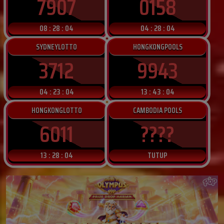
3712
9943
04 : 23 : 02
13 : 43 : 02
HONGKONGLOTTO
CAMBODIA POOLS
6011
????
13 : 28 : 02
TUTUP