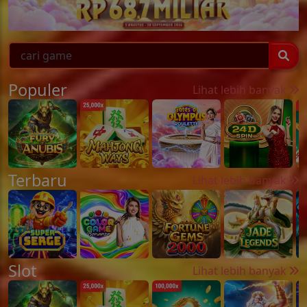
Populer
Lihat lebih banyak
Terbaru
Lihat lebih banyak
Slot
Lihat lebih banyak
Casino
Lihat lebih banyak