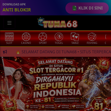
DOWNLOAD APK
KLIK DI SINI
ANTI BLOKIR
SELAMAT KEPADA
we***b Telah Melakukan WD di TUNA68 Sebesar
Rp, 2.250.000
SLOT
CASINO
SPORT
TOGEL
TABLE
FISHING
COCK
T DATANG DI TUNA68 • SITUS TERPERCAYA • AMAN • FAIR
Username