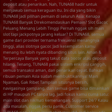
Peluang Menang Lebih Tinggi Pernah nggak sih main
slot tapi jackpotnya jarang keluar? Di TUNA68, semua
game dari provider ternama frekuensi menangnya
tinggi, alias slotnya gacor. Jadi kesempatan kamu
menang itu lebih nyata dibanding situs lain. Aman &
Terpercaya Banyak yang takut data bocor atau deposit
hilang. Tenang, TUNA68 pakai sistem enkripsi canggih,
semua transaksi aman, dan penarikan cepat. Bahkan
ribuan pemain Asia sudah membuktikannya! Main
Nyaman, Gak Ribet Tampilan situsnya bersih,
navigasinya gampang, dan semua game bisa dimainkan
di HP maupun PC tanpa lag. Jadi fokus kamu cuma satu:
main slot dan nikmati kemenangan. Support 24/7 Kalau
ada masalah, nggak perlu panik. Customer service
TUNA68 siap 24 jam lewat chat atau WA. Jadi kalau ada
kendala, langsung beres. Bonus & Promo Melimpah
Siapa yang nggak suka bonus? TUNA68 kasih banyak
promo: bonus selamat datang, cashback, sampai
turnamen slot dengan hadiah besar. Semua ini bikin