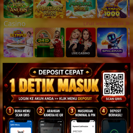
Provider Kami