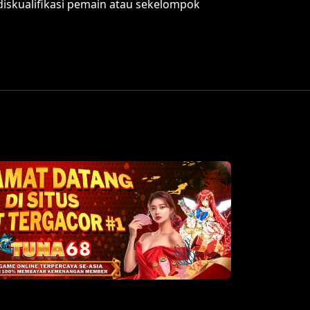
skualifikasi pemain atau sekelompok