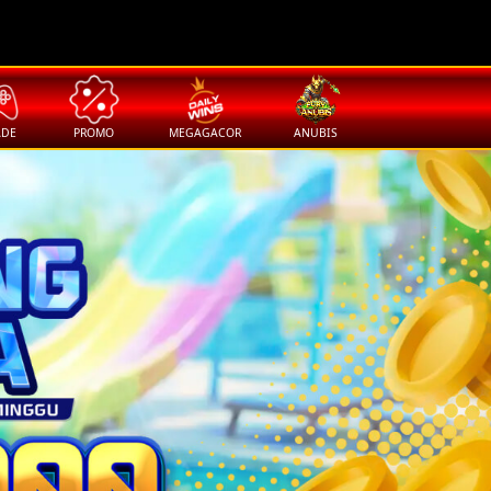
ADE
PROMO
MEGAGACOR
ANUBIS