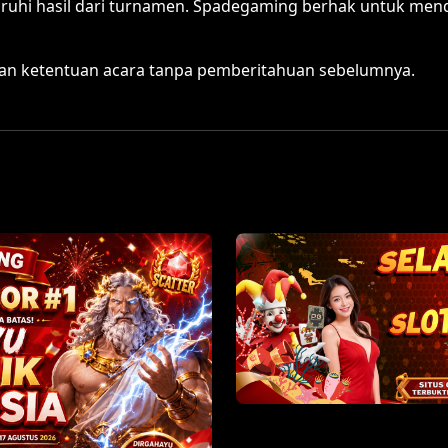
hi hasil dari turnamen. Spadegaming berhak untuk mendi
an ketentuan acara tanpa pemberitahuan sebelumnya.