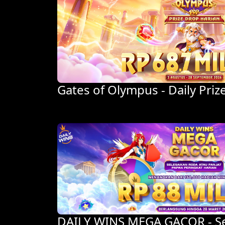
Gates of Olympus - Daily Priz
DAILY WINS MEGA GACOR - Se