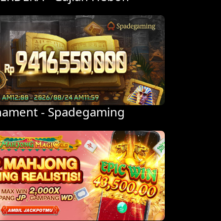
rnament - Spadegaming