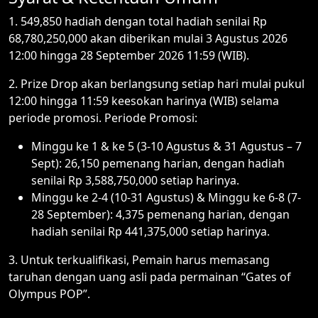
1. 549,850 hadiah dengan total hadiah senilai Rp
68,780,250,000 akan diberikan mulai 3 Agustus 2026
12:00 hingga 28 September 2026 11:59 (WIB).
2. Prize Drop akan berlangsung setiap hari mulai pukul
12:00 hingga 11:59 keesokan harinya (WIB) selama
periode promosi. Periode Promosi:
Minggu ke 1 & ke 5 (3-10 Agustus & 31 Agustus – 7
Sept): 26,150 pemenang harian, dengan hadiah
senilai Rp 3,588,750,000 setiap harinya.
Minggu ke 2-4 (10-31 Agustus) & Minggu ke 6-8 (7-
28 September): 4,375 pemenang harian, dengan
hadiah senilai Rp 441,375,000 setiap harinya.
3. Untuk terkualifikasi, Pemain harus memasang
taruhan dengan uang asli pada permainan “Gates of
Olympus POP”.