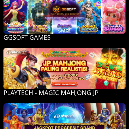
GGSOFT GAMES
PLAYTECH - MAGIC MAHJONG JP