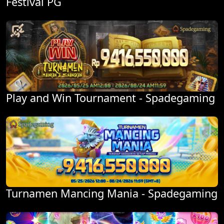
Festival PG
Play and Win Tournament - Spadegaming
Turnamen Mancing Mania - Spadegaming