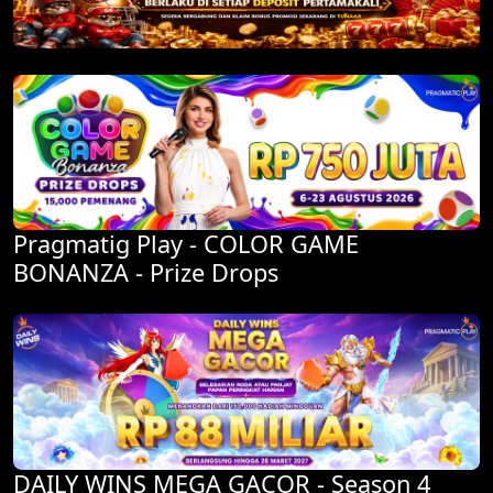
Pragmatig Play - COLOR GAME
BONANZA - Prize Drops
DAILY WINS MEGA GACOR - Season 4